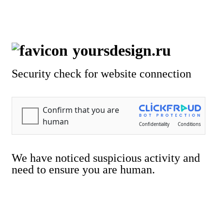
ТОН | Интерьерная капсула
yoursdesign.ru
Security check for website connection
ТОН | Интерьерная
We have noticed suspicious activity and
капсула
need to ensure you are human.
Адрес
Москва, ЗИЛ, ул.
Архитектора Щусева, 4, к 2
Телефон
+7(981)931-80-60
Соцсети
Telegram →
MAX →